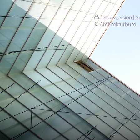
Druckversion
|
S
© Architekturbüro